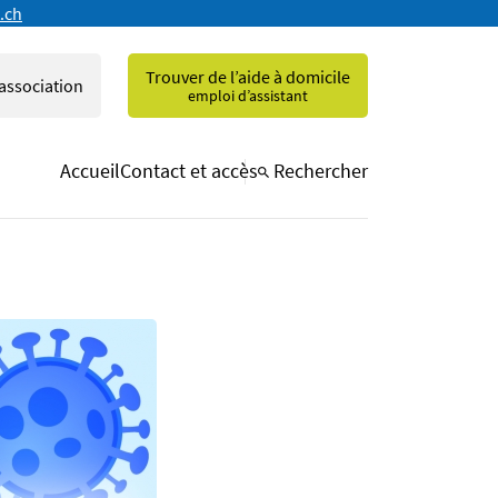
.ch
Trouver de l’aide à domicile
'association
emploi d’assistant
Accueil
Contact et accès
Rechercher