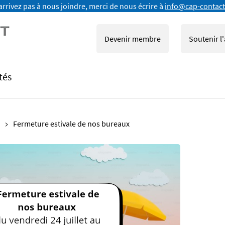
arrivez pas à nous joindre, merci de nous écrire à
info@cap-contact
Devenir membre
Soutenir l
tés
Fermeture estivale de nos bureaux