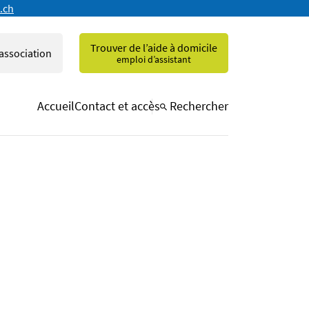
.ch
Trouver de l’aide à domicile
'association
emploi d’assistant
Accueil
Contact et accès
Rechercher