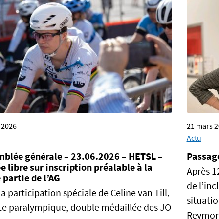
n 2026
21 mars 2
Actu
mblée générale – 23.06.2026 – HETSL –
Passage
e libre sur inscription préalable à la
Après 1
partie de l’AG
de l’inc
la participation spéciale de Celine van Till,
situati
te paralympique, double médaillée des JO
Reymond