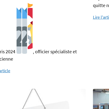
quitte n
Lire l'art
ris 2024
, officier spécialiste et
icienne
article