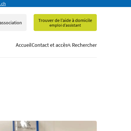
.ch
Trouver de l’aide à domicile
'association
emploi d’assistant
Accueil
Contact et accès
Rechercher