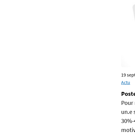
19 sep
Actu
Poste
Pour 
un.e 
30%-4
motiv