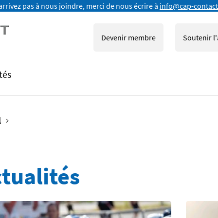
arrivez pas à nous joindre, merci de nous écrire à
info@cap-contact
Devenir membre
Soutenir l
tés
l
tualités